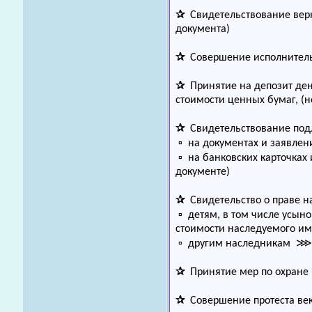
✰
Свидетельствование верн
документа)
✰
Совершение исполнитель
✰
Принятие на депозит де
стоимости ценных бумаг, (н
✰
Свидетельствование под
▫ на документах и заявлен
▫ на банковских карточках
документе)
✰
Свидетельство о праве на
▫ детям, в том числе усын
стоимости наследуемого иму
▫ другим наследникам ⋙ 0,
✰
Принятие мер по охране
✰
Совершение протеста век