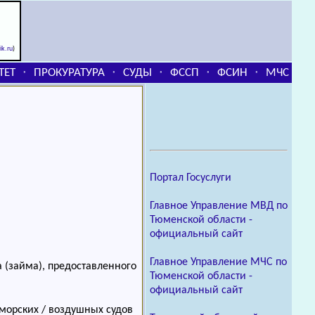
rik.ru
)
ТЕТ
ПРОКУРАТУРА
СУДЫ
ФССП
ФСИН
МЧС
⬞
⬞
⬞
⬞
⬞
Портал Госуслуги
Главное Управление МВД по
Тюменской области -
официальный сайт
Главное Управление МЧС по
 (займа), предоставленного
Тюменской области -
официальный сайт
морских / воздушных судов