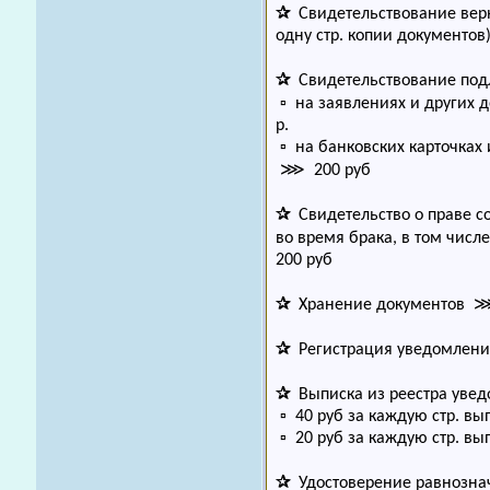
✰
Свидетельствование верн
одну стр. копии документов
✰
Свидетельствование под
▫ на заявлениях и других 
р.
▫ на банковских карточках 
⋙ 200 руб
✰
Свидетельство о праве с
во время брака, в том числ
200 руб
✰
Хранение документов ⋙ 
✰
Регистрация уведомлени
✰
Выписка из реестра увед
▫ 40 руб за каждую стр. вы
▫ 20 руб за каждую стр. вы
✰
Удостоверение равнозна