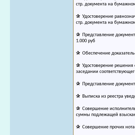
стр. документа на бумажно
✰
Удостоверение равнознач
стр. документа на бумажно
✰
Представление документ
1.000 руб
✰
Обеспечение доказатель
✰
Удостоверение решения о
заседании соответствующег
✰
Представление документ
✰
Выписка из реестра уве
✰
Совершение исполнитель
суммы подлежащей взыскани
✰
Совершение прочих нот