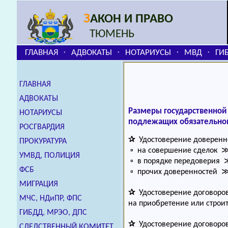
З
АКОН И ПРАВО
ТЮМЕНЬ
ГЛАВНАЯ
АДВОКАТЫ
НОТАРИУСЫ
МВД
ГИ
⬞
⬞
⬞
⬞
ГЛАВНАЯ
АДВОКАТЫ
Размеры государственной
НОТАРИУСЫ
подлежащих обязательно
РОСГВАРДИЯ
✰
Удостоверение доверенн
ПРОКУРАТУРА
▫ на совершение сделок 
УМВД, ПОЛИЦИЯ
▫ в порядке передоверия
ФСБ
▫ прочих доверенностей 
МИГРАЦИЯ
✰
Удостоверение договоров
МЧС, НДиПР, ФПС
на приобретение или строи
ГИБДД, МРЭО, ДПС
✰
Удостоверение договоров
СЛЕДСТВЕННЫЙ КОМИТЕТ