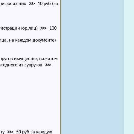
ыписки из них ⋙ 10 руб (за
регистрации юр.лиц) ⋙ 100
ица, на каждом документе)
упругов имуществе, нажитом
рти одного из супругов ⋙
нту ⋙ 50 руб за каждую