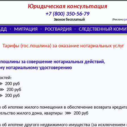
Юридическая консультация
+7 (800) 350-56-79
Звонок бесплатный
(Реклама
ju
БДД
МИГРАЦИЯ
РОСГВАРДИЯ
СЛЕДСТВЕННЫЙ КОМИ
⬞
⬞
⬞
Тарифы (гос.пошлина) за оказание нотариальных услуг
 пошлины за совершение нотариальных действий,
му нотариальному удостоверению
остей:
⋙ 200 руб
 ⋙ 200 руб
⋙ 200 руб
 об ипотеке жилого помещения в обеспечение возврата кредита
тельство жилого дома, квартиры ⋙ 200 руб
 об ипотеке другого недвижимого имущества (за исключением 