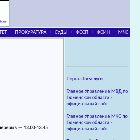
rik.ru
)
ТЕТ
ПРОКУРАТУРА
СУДЫ
ФССП
ФСИН
МЧС
⬞
⬞
⬞
⬞
⬞
Портал Госуслуги
Главное Управление МВД по
Тюменской области -
официальный сайт
Главное Управление МЧС по
Тюменской области -
 перерыв — 13.00-13.45
официальный сайт