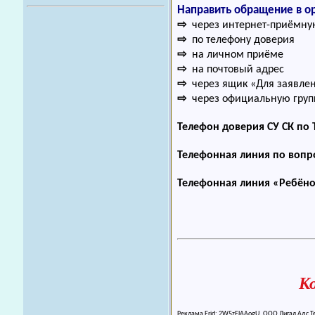
Направить обращение в о
⇨
через интернет-приёмную н
⇨
по телефону доверия
⇨
на личном приёме
⇨
на почтовый адрес
⇨
через ящик «Для заявле
⇨
через официальную групп
Телефон доверия СУ СК по 
Телефонная линия по вопр
Телефонная линия «Ребёно
К
Реклама Erid: 2W5zFJAAogU, ООО Лигал Адс Т