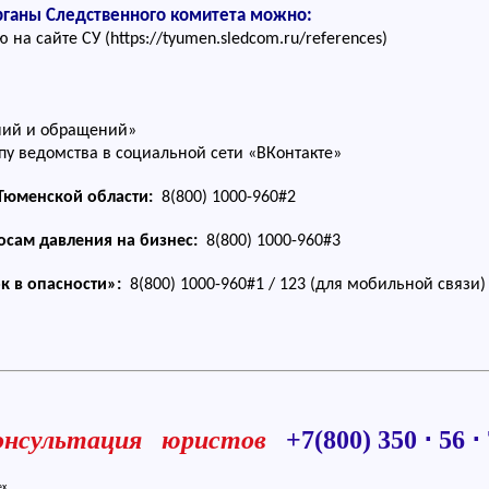
рганы Следственного комитета можно:
а сайте СУ (https://tyumen.sledcom.ru/references)
ний и обращений»
у ведомства в социальной сети «ВКонтакте»
Тюменской области:
8(800) 1000-960#2
осам давления на бизнес:
8(800) 1000-960#3
к в опасности»:
8(800) 1000-960#1 / 123 (для мобильной связи)
онсультация юристов
+7(800) 350 ⋅ 56 ⋅
ех