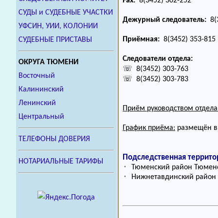
Fax:
8(3452) 302-252
СУДЫ и СУДЕБНЫЕ УЧАСТКИ
Дежурный следователь:
8(3
УФСИН, УИИ, КОЛОНИИ
Приёмная:
8(3452) 353-815
СУДЕБНЫЕ ПРИСТАВЫ
Следователи отдела:
ОКРУГА ТЮМЕНИ
☏ 8(3452) 303-763
Восточный
☏ 8(3452) 303-783
Калининский
Ленинский
Приём руководством отдела
Центральный
График приёма:
размещён в 
ТЕЛЕФОНЫ ДОВЕРИЯ
Подследственная террито
НОТАРИАЛЬНЫЕ ТАРИФЫ
⬞ Тюменский район Тюменс
⬞ Нижнетавдинский район 