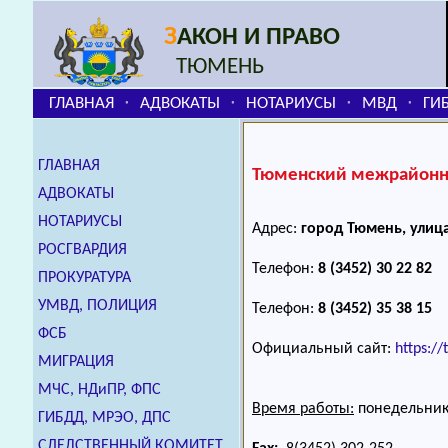
З
АКОН И ПРАВО
ТЮМЕНЬ
ГЛАВНАЯ
АДВОКАТЫ
НОТАРИУСЫ
МВД
ГИ
⬞
⬞
⬞
⬞
ГЛАВНАЯ
Тюменский межрайонны
АДВОКАТЫ
НОТАРИУСЫ
Адрес:
город Тюмень, улиц
РОСГВАРДИЯ
Телефон:
8 (3452) 30 22 82
ПРОКУРАТУРА
УМВД, ПОЛИЦИЯ
Телефон:
8 (3452) 35 38 15
ФСБ
Официальный сайт:
https:/
МИГРАЦИЯ
МЧС, НДиПР, ФПС
Время работы:
понедельник,
ГИБДД, МРЭО, ДПС
СЛЕДСТВЕННЫЙ КОМИТЕТ