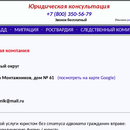
Юридическая консультация
+7 (800) 350-56-79
Звонок бесплатный
(Реклама
ju
БДД
МИГРАЦИЯ
РОСГВАРДИЯ
СЛЕДСТВЕННЫЙ КОМИ
⬞
⬞
⬞
ая компания
ный округ
а Монтажников, дом № 61
(посмотреть на карте Google)
tnik@mail.ru
ой услуги юристом
без статуса адвоката
гражданин вправе: