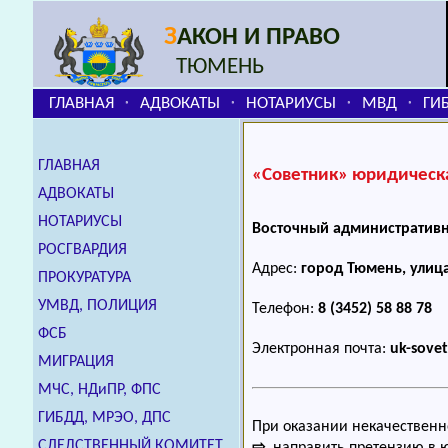
З
АКОН И ПРАВО
ТЮМЕНЬ
ГЛАВНАЯ
АДВОКАТЫ
НОТАРИУСЫ
МВД
ГИ
⬞
⬞
⬞
⬞
ГЛАВНАЯ
«Советник» юридическ
АДВОКАТЫ
НОТАРИУСЫ
Восточный административ
РОСГВАРДИЯ
Адрес:
город Тюмень, улиц
ПРОКУРАТУРА
УМВД, ПОЛИЦИЯ
Телефон:
8 (3452) 58 88 78
ФСБ
Электронная почта:
uk-sove
МИГРАЦИЯ
МЧС, НДиПР, ФПС
ГИБДД, МРЭО, ДПС
При оказании некачественн
СЛЕДСТВЕННЫЙ КОМИТЕТ